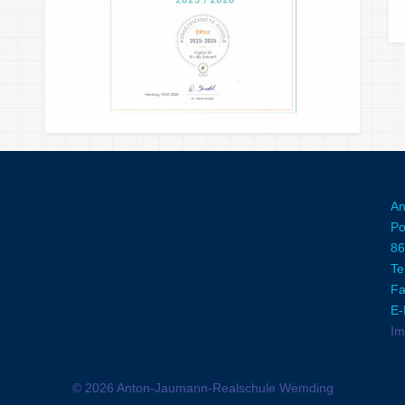
An
Po
86
Te
Fa
E-
Im
© 2026 Anton-Jaumann-Realschule Wemding