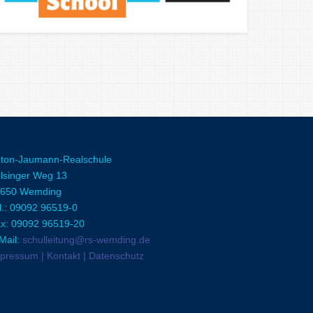
ton-Jaumann-Realschule
lsinger Weg 13
650 Wemding
l.: 09092 96519-0
x: 09092 96519-20
Mail:
schulleitung@rs-wemding.de
pressum | Kontakt | Datenschutz