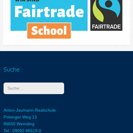
Suche
Suchen
Anton-Jaumann-Realschule
Polsinger Weg 13
86650 Wemding
Tel.: 09092 96519-0