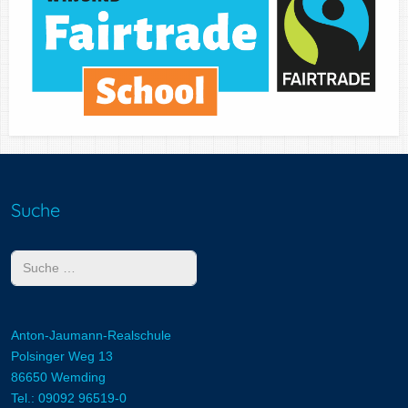
Suche
Suchen
Anton-Jaumann-Realschule
Polsinger Weg 13
86650 Wemding
Tel.: 09092 96519-0