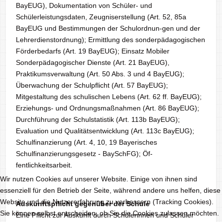
BayEUG), Dokumentation von Schüler- und
Schülerleistungsdaten, Zeugniserstellung (Art. 52, 85a
BayEUG und Bestimmungen der Schulordnun-gen und der
Lehrerdienstordnung); Ermittlung des sonderpädagogischen
Förderbedarfs (Art. 19 BayEUG); Einsatz Mobiler
Sonderpädagogischer Dienste (Art. 21 BayEUG),
Praktikumsverwaltung (Art. 50 Abs. 3 und 4 BayEUG);
Überwachung der Schulpflicht (Art. 57 BayEUG);
Mitgestaltung des schulischen Lebens (Art. 62 ff. BayEUG);
Erziehungs- und Ordnungsmaßnahmen (Art. 86 BayEUG);
Durchführung der Schulstatistik (Art. 113b BayEUG);
Evaluation und Qualitätsentwicklung (Art. 113c BayEUG);
Schulfinanzierung (Art. 4, 10, 19 Bayerisches
Schulfinanzierungsgesetz - BaySchFG); Öf-
fentlichkeitsarbeit.
Wir nutzen Cookies auf unserer Website. Einige von ihnen sind
essenziell für den Betrieb der Seite, während andere uns helfen, diese
Website und die Nutzererfahrung zu verbessern (Tracking Cookies).
Auskunftspflicht gegenüber der Schule
Sie können selbst entscheiden, ob Sie die Cookies zulassen möchten.
Eine Pflicht zur Auskunft durch Schülerinnen und Schüler