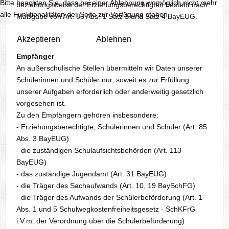
Bitte beachten Sie, dass bei einer Ablehnung womöglich nicht mehr
beziehungsweise der Erziehungsberechtigten besteht nach
alle Funktionalitäten der Seite zur Verfügung stehen.
Maßgabe von Art. 85 Abs. 1 Satz 3 und Satz 4 BayEUG.
Akzeptieren
Ablehnen
Empfänger
An außerschulische Stellen übermitteln wir Daten unserer
Schülerinnen und Schüler nur, soweit es zur Erfüllung
unserer Aufgaben erforderlich oder anderweitig gesetzlich
vorgesehen ist.
Zu den Empfängern gehören insbesondere:
- Erziehungsberechtigte, Schülerinnen und Schüler (Art. 85
Abs. 3 BayEUG)
- die zuständigen Schulaufsichtsbehörden (Art. 113
BayEUG)
- das zuständige Jugendamt (Art. 31 BayEUG)
- die Träger des Sachaufwands (Art. 10, 19 BaySchFG)
- die Träger des Aufwands der Schülerbeförderung (Art. 1
Abs. 1 und 5 Schulwegkostenfreiheitsgesetz - SchKFrG
i.V.m. der Verordnung über die Schülerbeförderung)