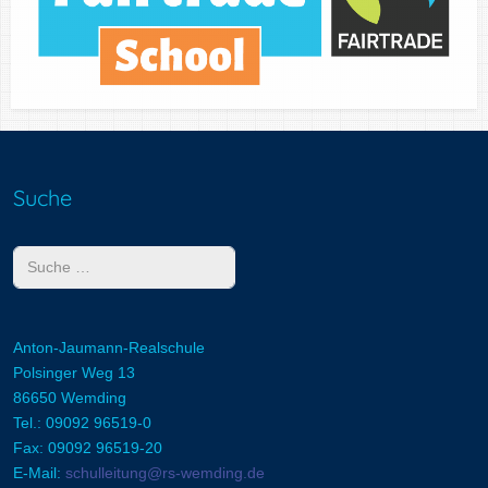
Suche
Suchen
Anton-Jaumann-Realschule
Polsinger Weg 13
86650 Wemding
Tel.: 09092 96519-0
Fax: 09092 96519-20
E-Mail:
schulleitung@rs-wemding.de