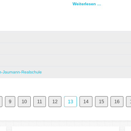
Weiterlesen …
nton-Jaumann-Realschule
9
10
11
12
13
14
15
16