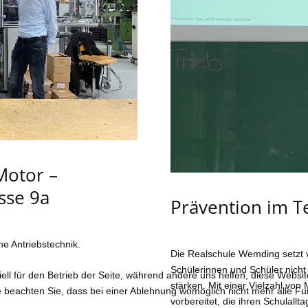
Motor –
sse 9a
Prävention im 
he Antriebstechnik.
Die Realschule Wemding setzt v
Schülerinnen und Schüler nicht
ell für den Betrieb der Seite, während andere uns helfen, diese Websi
stärken. Mit einer Vielzahl v
 beachten Sie, dass bei einer Ablehnung womöglich nicht mehr alle Fun
vorbereitet, die ihren Schulall