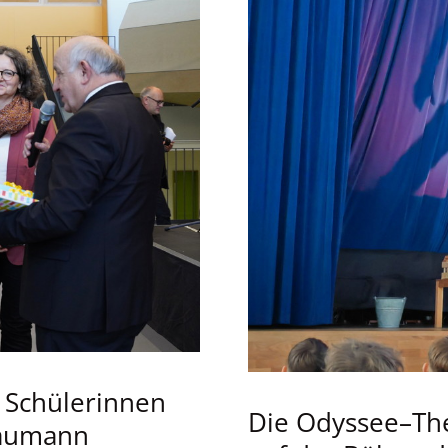
t Schülerinnen
Die Odyssee–The
Jaumann