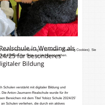
ealschule in Wemding als
te und die Nutzererfahrung zu verbessern (Tracking Cookies). Sie
024/25 für besonderes
ktionalitäten der Seite zur Verfügung stehen.
igitaler Bildung
h Schulen verstärkt mit digitaler Bildung und
 Die Anton-Jaumann-Realschule wurde für ihr
n Bereichen mit dem Titel 'fobizz Schule 2024/25'
d an Schulen verliehen, die durch ein aktives