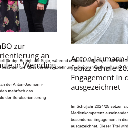
mBO zur
rientierung an
Anton-Jaumann-R
ell für den Betrieb der Seite, während andere uns helfen, diese Websi
hule in Wemding
fobizz Schule 2
 beachten Sie, dass bei einer Ablehnung womöglich nicht mehr alle Fun
Engagement in d
ausgezeichnet
ng an der Anton-Jaumann-
rden mehrfach das
le der Berufsorientierung
Im Schuljahr 2024/25 setzen sic
Medienkompetenz auseinander.
besonderes Engagement in diese
ausgezeichnet. Dieser Titel wir