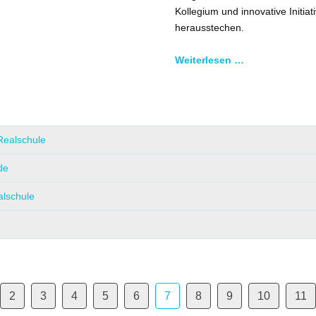
Kollegium und innovative Initia
herausstechen.
Weiterlesen …
Realschule
de
alschule
2
3
4
5
6
7
8
9
10
11