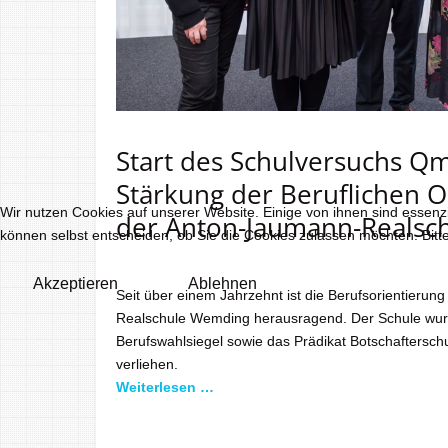
Start des Schulversuchs Q
Stärkung der Beruflichen O
Wir nutzen Cookies auf unserer Website. Einige von ihnen sind essenzi
der Anton-Jaumann-Realsc
können selbst entscheiden, ob Sie die Cookies zulassen möchten. Bitte
Akzeptieren
Ablehnen
Seit über einem Jahrzehnt ist die Berufsorientieru
Realschule Wemding herausragend. Der Schule wu
Berufswahlsiegel sowie das Prädikat Botschafterschu
verliehen.
Weiterlesen …