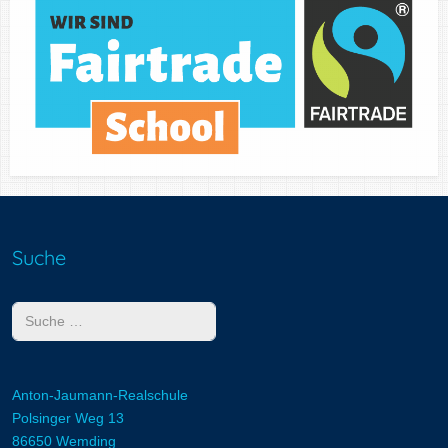
Suche
Suchen
Anton-Jaumann-Realschule
Polsinger Weg 13
86650 Wemding